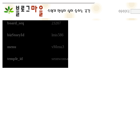
아이디
board_seq
23207
bizStoryId
lmis586
menu
vMenu3
temple_id
seonwonsa