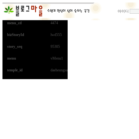
아이디
menu_cd
4474
bizStoryId
lwd555
story_seq
95305
menu
vMenu1
temple_id
daeheungsa